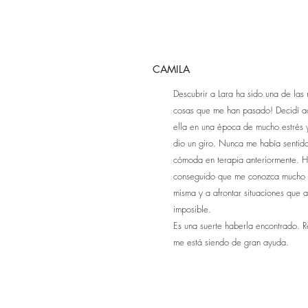
CAMILA
Descubrir a Lara ha sido una de las
cosas que me han pasado! Decidí a
ella en una época de mucho estrés 
dio un giro. Nunca me había sentido
cómoda en terapia anteriormente. 
conseguido que me conozca mucho 
misma y a afrontar situaciones que a
imposible.
Es una suerte haberla encontrado. 
me está siendo de gran ayuda.