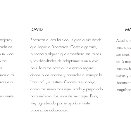
DAVID
MA
 mejores
Encontrar a Lara ha sido un gran alivio desde
Acudí a t
cudir an
que llegué a Dinamarca. Como argentino,
mucho es
y mi vida
buscaba a alguien que entendiera mis raíces
sesiones
 tan
y las dificultades de adaptarme a un nuevo
de 6 mes
Ha
país. Lara me ofreció un espacio seguro
muchas he
más a mí
donde pude abrirme y aprender a manejar la
estrés y 
ntes era
"morriña" y el estrés. Gracias a su apoyo,
Recomien
ahora me siento más equilibrado y preparado
magnífic
Realmente
para enfrentar los retos de vivir aquí. Estoy
muy agradecido por su ayuda en este
proceso de adaptación.