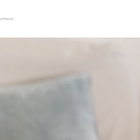
ontacto
logía