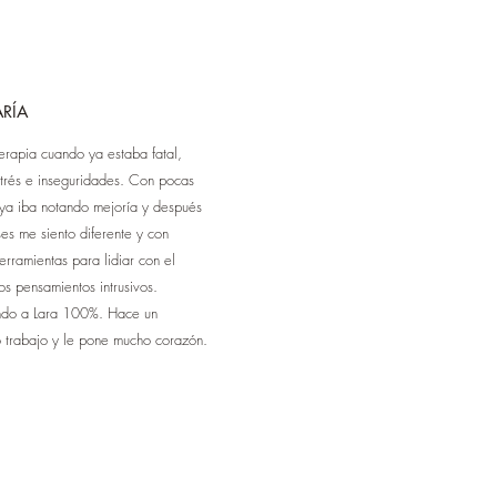
RÍA
erapia cuando ya estaba fatal,
trés e inseguridades. Con pocas
 ya iba notando mejoría y después
es me siento diferente y con
rramientas para lidiar con el
los pensamientos intrusivos.
do a Lara 100%. Hace un
o trabajo y le pone mucho corazón.