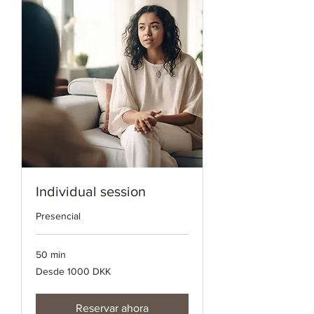
Individual session
Presencial
50 min
Desde
Desde 1000 DKK
1000
coronas
danesas
Reservar ahora