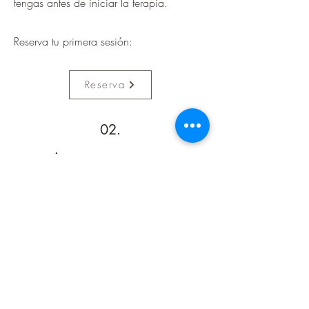
tengas antes de iniciar la terapia.
Reserva tu primera sesión:
Reserva
02.
Arranca tu proceso
Podrás escoger, dentro de la
disponibilidad actual, el día y la hora
que más se ajuste a tus necesidades.
Antes de la sesión recibirás en el
correo electrónico la confirmación de la
sesión. En el caso de que la sesión sea
online, también recibirás un enlace