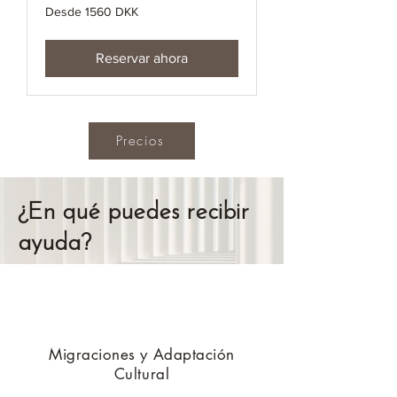
Desde
Desde 1560 DKK
1560
coronas
danesas
Reservar ahora
Precios
¿En qué puedes recibir
ayuda?
Migraciones y Adaptación
Cultural