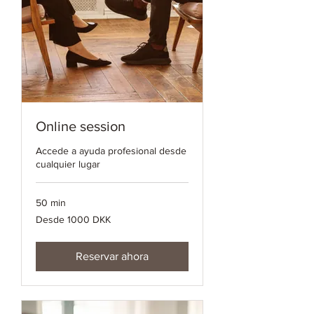
Online session
Accede a ayuda profesional desde
cualquier lugar
50 min
Desde
Desde 1000 DKK
1000
coronas
danesas
Reservar ahora