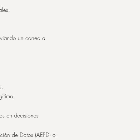
ales.
nviando un correo a
s.
gítimo.
os en decisiones
cción de Datos (AEPD) o