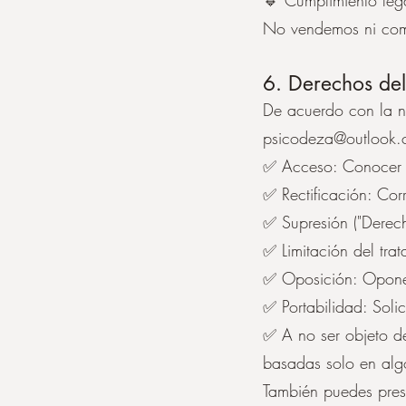
🔹 Cumplimiento lega
No vendemos ni comp
6. Derechos de
De acuerdo con la no
psicodeza@outlook
✅ Acceso: Conocer q
✅ Rectificación: Cor
✅ Supresión ("Derecho
✅ Limitación del trat
✅ Oposición: Oponert
✅ Portabilidad: Solic
✅ A no ser objeto de
basadas solo en alg
También puedes pres