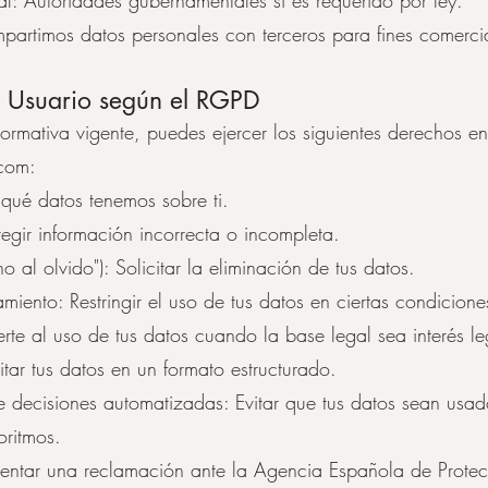
l: Autoridades gubernamentales si es requerido por ley.
artimos datos personales con terceros para fines comerci
l Usuario según el RGPD
rmativa vigente, puedes ejercer los siguientes derechos e
.com
:
ué datos tenemos sobre ti.
regir información incorrecta o incompleta.
 al olvido"): Solicitar la eliminación de tus datos.
amiento: Restringir el uso de tus datos en ciertas condicione
e al uso de tus datos cuando la base legal sea interés le
itar tus datos en un formato estructurado.
 decisiones automatizadas: Evitar que tus datos sean usad
oritmos.
entar una reclamación ante la Agencia Española de Prote