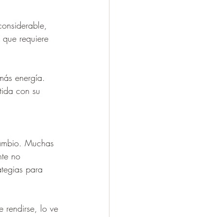
considerable, 
o que requiere 
más energía. 
etida con su 
cambio. Muchas 
nte no 
ategias para 
 rendirse, lo ve 