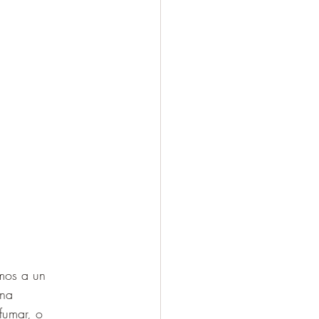
mos a un 
una 
fumar, o 