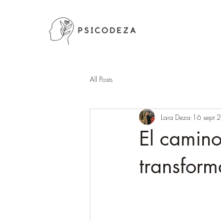
All Posts
Lara Deza
16 sept 
El camin
transform