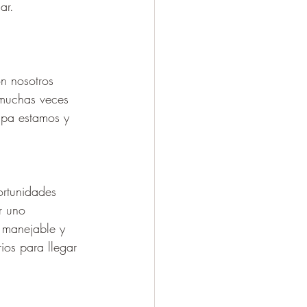
ar.
n nosotros 
 muchas veces 
apa estamos y 
ortunidades 
r uno 
 manejable y 
ios para llegar 