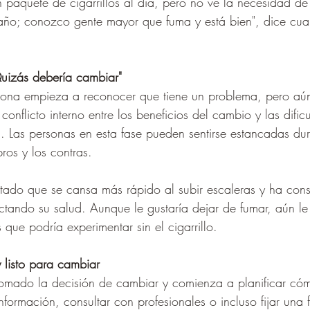
 paquete de cigarrillos al día, pero no ve la necesidad de
ño; conozco gente mayor que fuma y está bien", dice cua
uizás debería cambiar"
sona empieza a reconocer que tiene un problema, pero aún 
 conflicto interno entre los beneficios del cambio y las dific
ca. Las personas en esta fase pueden sentirse estancadas d
ros y los contras.
tado que se cansa más rápido al subir escaleras y ha con
ctando su salud. Aunque le gustaría dejar de fumar, aún l
 que podría experimentar sin el cigarrillo.
y listo para cambiar
omado la decisión de cambiar y comienza a planificar cóm
nformación, consultar con profesionales o incluso fijar una