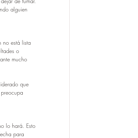
 dejar de fumar. 
ndo alguien 
no está lista 
ultades o 
urante mucho 
siderado que 
e preocupa 
o lo hará. Esto 
 fecha para 