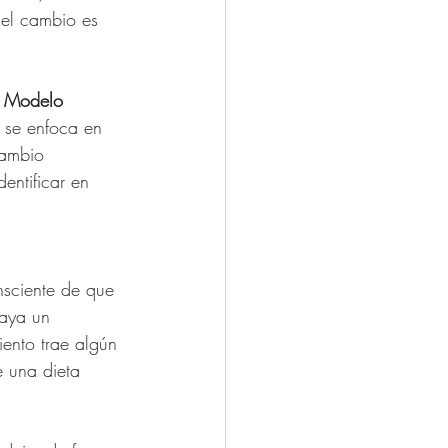
 el cambio es 
 
Modelo 
 se enfoca en 
cambio 
entificar en 
nsciente de que 
aya un 
ento trae algún 
e una dieta 