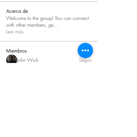
Acerca de
Welcome to the group! You can connect
with other members, ge
...
Leer más
Miembros
John Wick
Seguir
Jane Smith
Seguir
Тania D
Seguir
Daeron Daeron
Seguir
Lara Deza
Seguir
Ver todos los miembros (9)